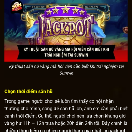
Kỹ thuật săn hũ vàng mà hội viên cần biết khi trải nghiệm tại
Sunwin
Chọn thời điểm săn hũ
Trong game, người chơi sẽ luôn tìm thấy cơ hội nhận
thưởng cho mình, song để săn hũ lớn, anh em cần phải biết
canh thời điểm. Cụ thể, người chơi nên lựa chọn khung giờ
vàng hư 11h – 12h trưa hoặc 20h đến 24h tối. Đây chính là
những thời điểm có nhiều người tham gia nhất, hũ jackpot