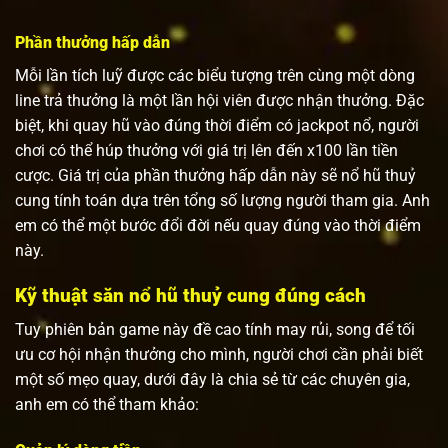
Phần thưởng hấp dẫn
Mỗi lần tích luỹ được các biểu tượng trên cùng một dòng
line trả thưởng là một lần hội viên được nhận thưởng. Đặc
biệt, khi quay hũ vào đúng thời điểm có jackpot nổ, người
chơi có thể húp thưởng với giá trị lên đến x100 lần tiền
cược. Giá trị của phần thưởng hấp dẫn này sẽ nổ hũ thuỷ
cung tính toán dựa trên tổng số lượng người tham gia. Anh
em có thể một bước đổi đời nếu quay đúng vào thời điểm
này.
Kỹ thuật săn nổ hũ thuỷ cung đúng cách
Tuy phiên bản game này đề cao tính may rủi, song để tối
ưu cơ hội nhận thưởng cho mình, người chơi cần phải biết
một số mẹo quay, dưới đây là chia sẻ từ các chuyên gia,
anh em có thể tham khảo: