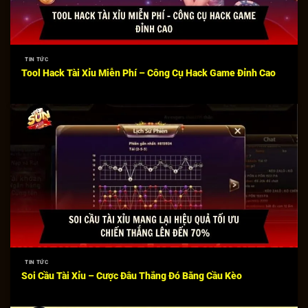
TIN TỨC
Tool Hack Tài Xỉu Miễn Phí – Công Cụ Hack Game Đỉnh Cao
TIN TỨC
Soi Cầu Tài Xỉu – Cược Đâu Thắng Đó Bằng Cầu Kèo