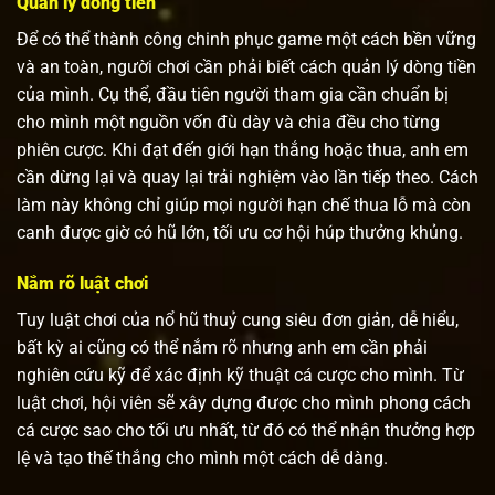
Quản lý dòng tiền
Để có thể thành công chinh phục game một cách bền vững
và an toàn, người chơi cần phải biết cách quản lý dòng tiền
của mình. Cụ thể, đầu tiên người tham gia cần chuẩn bị
cho mình một nguồn vốn đù dày và chia đều cho từng
phiên cược. Khi đạt đến giới hạn thắng hoặc thua, anh em
cần dừng lại và quay lại trải nghiệm vào lần tiếp theo. Cách
làm này không chỉ giúp mọi người hạn chế thua lỗ mà còn
canh được giờ có hũ lớn, tối ưu cơ hội húp thưởng khủng.
Nắm rõ luật chơi
Tuy luật chơi của nổ hũ thuỷ cung siêu đơn giản, dễ hiểu,
bất kỳ ai cũng có thể nắm rõ nhưng anh em cần phải
nghiên cứu kỹ để xác định kỹ thuật cá cược cho mình. Từ
luật chơi, hội viên sẽ xây dựng được cho mình phong cách
cá cược sao cho tối ưu nhất, từ đó có thể nhận thưởng hợp
lệ và tạo thế thắng cho mình một cách dễ dàng.