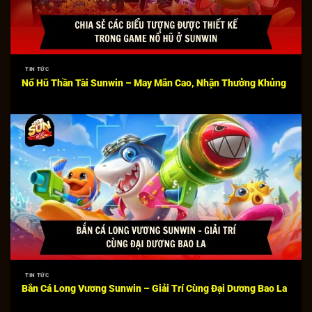
TIN TỨC
Nổ Hũ Thần Tài Sunwin – May Mắn Cao, Nhận Thưởng Khủng
TIN TỨC
Bắn Cá Long Vương Sunwin – Giải Trí Cùng Đại Dương Bao La