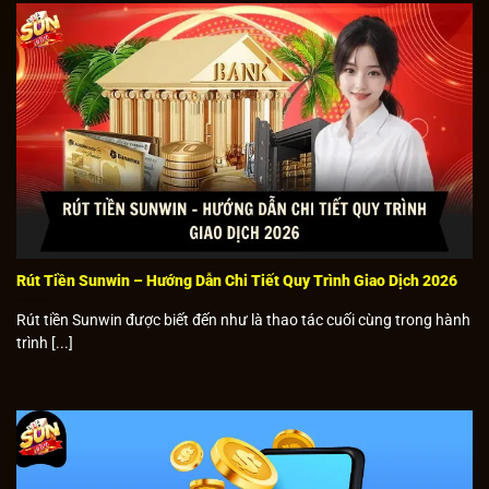
Rút Tiền Sunwin – Hướng Dẫn Chi Tiết Quy Trình Giao Dịch 2026
Rút tiền Sunwin được biết đến như là thao tác cuối cùng trong hành
trình [...]