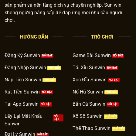
sản phẩm và nền tảng dịch vụ chuyên nghiệp. Sun win
không ngừng nâng cấp để đáp ứng mọi nhu cầu người
chơi.
HƯỚNG DẪN
TRÒ CHƠI
Đăng Ký Sunwin
Game Bài Sunwin
Đăng Nhập Sunwin
Tải Xỉu Sunwin
Nạp Tiền Sunwin
Xóc Đĩa Sunwin
Rút Tiền Sunwin
Nổ Hũ Sunwin
Tải App Sunwin
Bắn Cá Sunwin
Lấy Lại Mật Khẩu
Xổ Số Sunwin
Sunwin
Thể Thao Sunwin
Đại Lý Sunwin