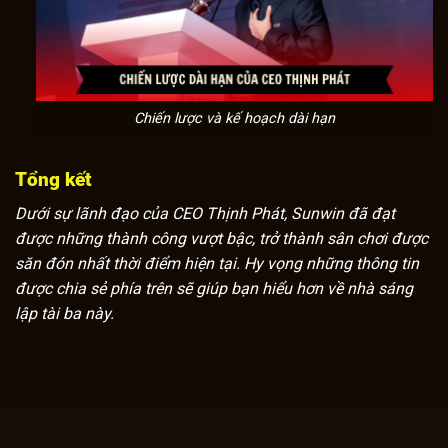
Chiến lược và kế hoạch dài hạn
Tổng kết
Dưới sự lãnh đạo của CEO Thịnh Phát, Sunwin đã đạt
được những thành công vượt bậc, trở thành sân chơi được
săn đón nhất thời điểm hiện tại. Hy vọng những thông tin
được chia sẻ phía trên sẽ giúp bạn hiểu hơn về nhà sáng
lập tài ba này.