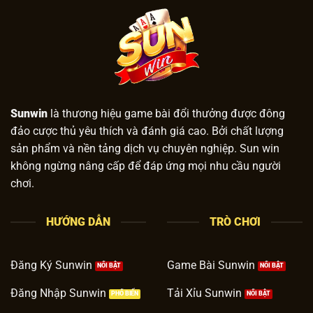
Sunwin
là thương hiệu game bài đổi thưởng được đông
đảo cược thủ yêu thích và đánh giá cao. Bởi chất lượng
sản phẩm và nền tảng dịch vụ chuyên nghiệp. Sun win
không ngừng nâng cấp để đáp ứng mọi nhu cầu người
chơi.
HƯỚNG DẪN
TRÒ CHƠI
Đăng Ký Sunwin
Game Bài Sunwin
Đăng Nhập Sunwin
Tải Xỉu Sunwin